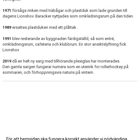
1971
försågs rinken med träbågar och plastduk som lade grunden till
dagens Lionshov. Baracker nyttjades som omklädningsrum på den tiden.
1989
ersattes plastduken med ett plåttak .
1991
blev resterande av byggnaden färdigställd, så som entré,
omklädningsrum, cafeteria och klubbrum. En stor ansiktslyftning fick
Lionshov
2019
då en helt ny sarg med tillhörande plexiglas har monterades.
Den gamla sargen fungerar numera som en uterink for rollerhockey på
sommaren, och förhoppningsvis naturis på vintern.
För att hemsidan ska fungera korrekt använder vi nödvändiga