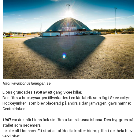
KONTAKTPERSONER
AVGIFTER
KONTAKT/HITTA HIT
MEDLEMSFÖRMÅNER
ISTIDER
MATCHER
foto: www.bohuslaningen.se
VÅRA TRÄNARE
Lions grundades
1958
av ett gäng Skee killar.
Den första hockeysargen tillverkades i en lådfabrik som låg i Skee «city».
TEAM SHOP
Hockeyrinken, som blev placerad på andra sidan järnvägen, gavs namnet
Centralrinken.
LIONS HC PÅ FACEBOOK
1967
var året när Lions fick sin första konstfrusna isbana. Den byggdes på
stället som sedemera
SVENSKHOCKEY.TV
skulle bli Lionshov. Ett stort antal ideella krafter bidrog till att det hela blev
verklighet.