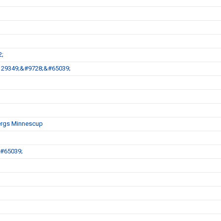
;
#129349;&#9728;&#65039;
bergs Minnescup
&#65039;