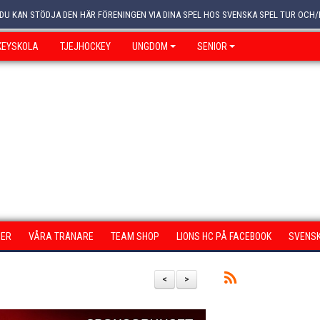
 DU KAN STÖDJA DEN HÄR FÖRENINGEN VIA DINA SPEL HOS SVENSKA SPEL TUR OCH/
KEYSKOLA
TJEJHOCKEY
UNGDOM
SENIOR
ER
VÅRA TRÄNARE
TEAM SHOP
LIONS HC PÅ FACEBOOK
SVENSK
<
>