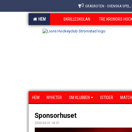
GRÄSROTEN - SVENSKA SPEL,
HEM
SKRILLESKOLAN
TRE KRONORS HOC
HEM
NYHETER
OM KLUBBEN
ISTIDER
MATCH
Sponsorhuset
2020-03-31 18:37