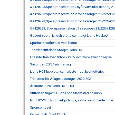
&#128293;Spelarpresentation / nyförvärv inför säsong 
&#128293;Spelarpresentation inför säsongen 21/22&#12
&#128293;Spelarpresentation inför säsongen 21/22&#12
&#128293; Spelarpresentation till säsongen 21/22&#128
Ge bort sport i jul och stötta samtidigt Lions Hockey!
Sparbanksstiftelsen Väst bidrar
Thordénstiftelsen Stödjer Lions HC
Lite info från svenskhockey.TV och www.swehockey.se
Säsongen 20/21 närmar sig
Lions HC Klubblott i samarbete med Sportlotteriet!
Tränartrio för A-laget säsongen 2020-2021
Årsmøte 2020 Lions HC 18:00
Stiftelsepengar till Lions och Strömstad ridklubb
NORDICWELLNESS erbjudande, aktiva samt medlemmar
Sponsorhuset
Kvalet till div 2 INSTÄLLT