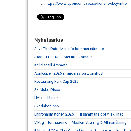
här:
https://www.sponsorhuset.se/lionshockey/intro
Nyhetsarkiv
Save The Date- Mer info kommer närmare!
SAVE THE DATE - Mer info kommer!
Kallelse till Årsmöte!
Aprilcupen 2026 arrangeras på Lionshov!
Restaurang Park Cup 2026
Skridsko Disco
Hej alla läsare
Skridskodisco
Enkronasmatchen 2025 – Tillsammans gör vi skillnad
Viktig Information om Medlemsträning & Allmänåkning
Färjestad CCM Club Camp kommer till Lions – säkra din p