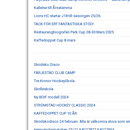
Kallelse till Årsstämma
Lions HC startar J18 till säsongen 25/26
TACK FÖR ERT FANTASTISKA STÖD!
Restaurangbiografen Park Cup 28-30 Mars 2025
Kaffedoppet Cup 8 mars
Skridsko Disco
FÄRJESTAD CLUB CAMP
Tre Kronor HockeySkola
Skrilleskola
Ny BDIF modell 2024
STRÖMSTAD HOCKEY CLASSIC 2024
KAFFEDOPPET CUP 10 ÅR
Skridskodisco 24 februari- Alla är välkomna stora som s
Hemvändarmatchen 25/12 &#127877;&#127954;