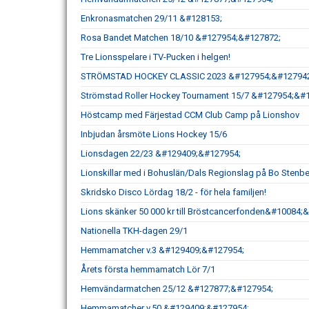
Enkronasmatchen 29/11 &#128153;
Rosa Bandet Matchen 18/10 &#127954;&#127872;
Tre Lionsspelare i TV-Pucken i helgen!
STRÖMSTAD HOCKEY CLASSIC 2023 &#127954;&#127942
Strömstad Roller Hockey Tournament 15/7 &#127954;&
Höstcamp med Färjestad CCM Club Camp på Lionshov
Inbjudan årsmöte Lions Hockey 15/6
Lionsdagen 22/23 &#129409;&#127954;
Lionskillar med i Bohuslän/Dals Regionslag på Bo Sten
Skridsko Disco Lördag 18/2 - för hela familjen!
Lions skänker 50 000 kr till Bröstcancerfonden&#10084;
Nationella TKH-dagen 29/1
Hemmamatcher v.3 &#129409;&#127954;
Årets första hemmamatch Lör 7/1
Hemvändarmatchen 25/12 &#127877;&#127954;
Hemmamatcher v.50 &#129409;&#127954;