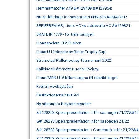
Hemmamatcher v.49 &#129409;&#127954;
Nu är det dags för säsongens ENKRONASMATCH !
SERIEPREMIÄR, Lions HC vs Uddevalla HC &#129321;
SKATE IN 17/9 - för hela familjen!
Lionsspelare i TV-Pucken
Lions U14 vinnare av Bauer Trophy Cup!
Strömstad Rollerhockey Tournament 2022
Kallelse till årsmöte i Lions Hockey
Lions/MBK U16 killar uttagna till distriktslaget
Kval till Hockeytvåan
Restriktionerna hävs 9/2
Ny säsong och nyvald styrelse
&#128293;Spelarpresentation inför säsongen 21/22&#12
&#128293;Spelarpresentation inför säsongen 21/22
&#128293;Spelarpresentation / Comeback inför 21/22&#
&#128293;Spelarpresentation inför säsongen 21/22&#12