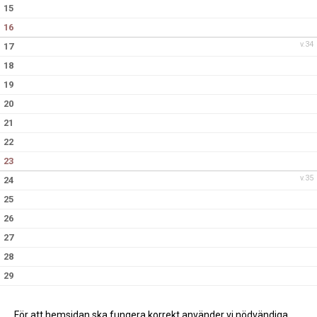
15
16
v.34
17
18
19
20
21
22
23
v.35
24
25
26
27
28
29
30
v.36
31
För att hemsidan ska fungera korrekt använder vi nödvändiga