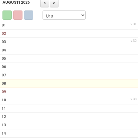
AUGUSTI 2026
BILDGALLERI
DOKUMENT
v.31
01
02
KONTAKT
v.32
03
04
05
06
07
08
09
v.33
10
11
12
13
14