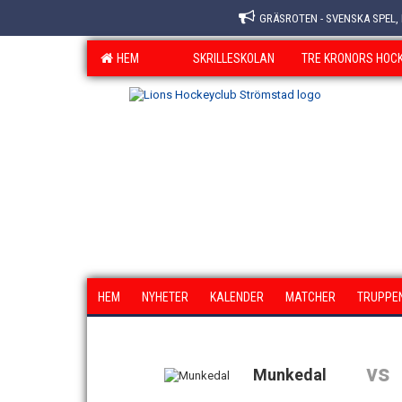
GRÄSROTEN - SVENSKA SPEL,
HEM
SKRILLESKOLAN
TRE KRONORS HOC
HEM
NYHETER
KALENDER
MATCHER
TRUPPE
vs
Munkedal