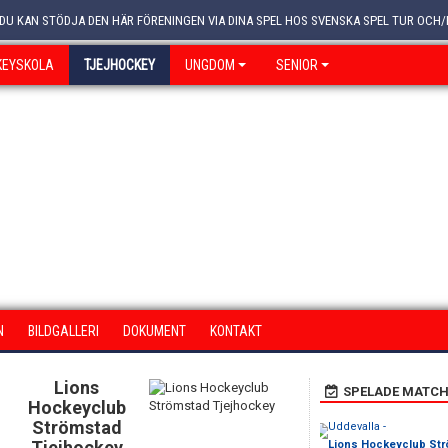
 DU KAN STÖDJA DEN HÄR FÖRENINGEN VIA DINA SPEL HOS SVENSKA SPEL TUR OCH/
KEYSKOLA
TJEJHOCKEY
UNGDOM
SENIOR
N
BILDGALLERI
DOKUMENT
KONTAKT
Lions
SPELADE MATCH
Hockeyclub
Strömstad
Uddevalla -
Tjejhockey
Lions Hockeyclub Str