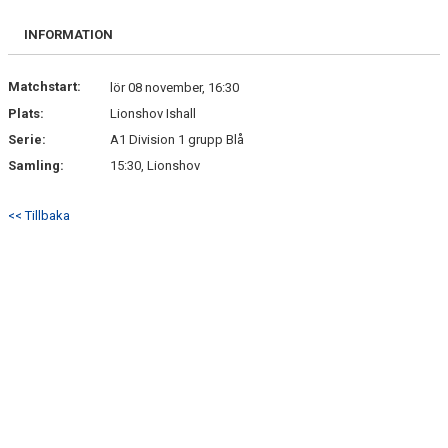
BILDGALLERI
INFORMATION
DOKUMENT
Matchstart:
lör 08 november, 16:30
Plats:
Lionshov Ishall
KONTAKT
Serie:
A1 Division 1 grupp Blå
Samling:
15:30, Lionshov
<< Tillbaka