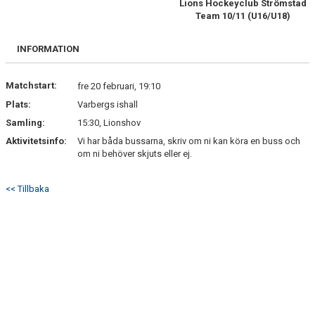
Lions Hockeyclub Strömstad
Team 10/11 (U16/U18)
BILDGALLERI
INFORMATION
DOKUMENT
KONTAKT
Matchstart:
fre 20 februari, 19:10
Plats:
Varbergs ishall
Samling:
15:30, Lionshov
Aktivitetsinfo:
Vi har båda bussarna, skriv om ni kan köra en buss och
om ni behöver skjuts eller ej.
<< Tillbaka